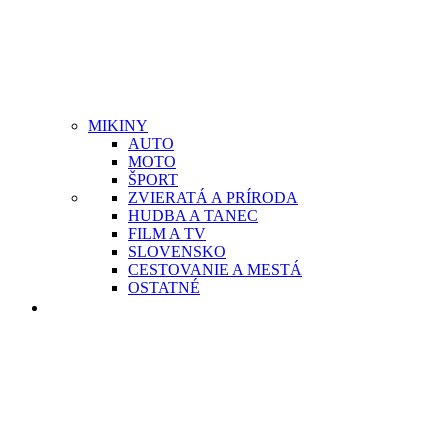
MIKINY
AUTO
MOTO
ŠPORT
ZVIERATÁ A PRÍRODA
HUDBA A TANEC
FILM A TV
SLOVENSKO
CESTOVANIE A MESTÁ
OSTATNÉ
ŽENY