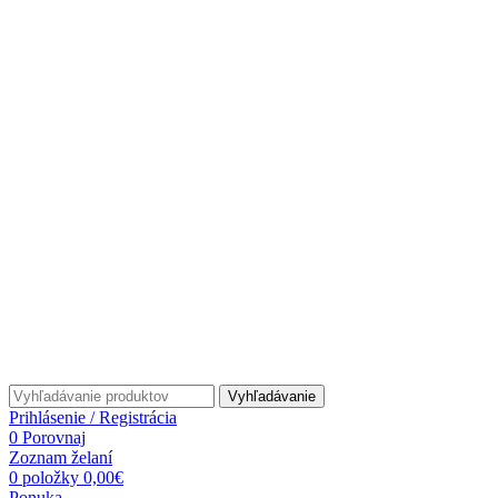
Doručenie do 2-3 pracovných dní
Garantovaná kvalita
Doprava zadarmo od 70 €
info@trickaspotlacou.sk
+421 915 111 234
Vyhľadávanie
Prihlásenie / Registrácia
0
Porovnaj
Zoznam želaní
0
položky
0,00
€
Ponuka